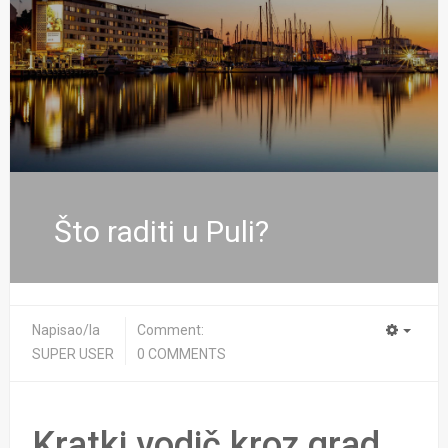
Što raditi u Puli?
Napisao/la
Comment:
SUPER USER
0 COMMENTS
Kratki vodič kroz grad