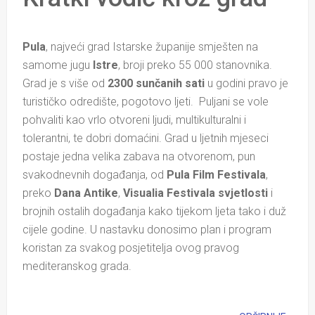
Pula
, najveći grad Istarske županije smješten na
samome jugu
Istre
, broji preko 55 000 stanovnika.
Grad je s više od
2300 sunčanih sati
u godini pravo je
turističko odredište, pogotovo ljeti. Puljani se vole
pohvaliti kao vrlo otvoreni ljudi, multikulturalni i
tolerantni, te dobri domaćini. Grad u ljetnih mjeseci
postaje jedna velika zabava na otvorenom, pun
svakodnevnih događanja, od
Pula Film Festivala
,
preko
Dana Antike
,
Visualia Festivala svjetlosti
i
brojnih ostalih događanja kako tijekom ljeta tako i duž
cijele godine. U nastavku donosimo plan i program
koristan za svakog posjetitelja ovog pravog
mediteranskog grada.