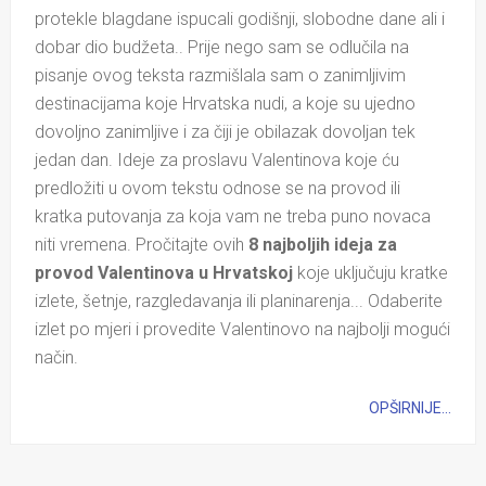
protekle blagdane ispucali godišnji, slobodne dane ali i
dobar dio budžeta.. Prije nego sam se odlučila na
pisanje ovog teksta razmišlala sam o zanimljivim
destinacijama koje Hrvatska nudi, a koje su ujedno
dovoljno zanimljive i za čiji je obilazak dovoljan tek
jedan dan. Ideje za proslavu Valentinova koje ću
predložiti u ovom tekstu odnose se na provod ili
kratka putovanja za koja vam ne treba puno novaca
niti vremena. Pročitajte ovih
8 najboljih ideja za
provod Valentinova u Hrvatskoj
koje uključuju kratke
izlete, šetnje, razgledavanja ili planinarenja... Odaberite
izlet po mjeri i provedite Valentinovo na najbolji mogući
način.
OPŠIRNIJE...