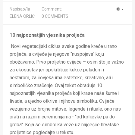
Napisao/la
Comment:
ELENA ORLIĆ
0 COMMENTS
10 najpoznatijih vjesnika proljeća
Novi vegetacijski ciklus svake godine kreće u rano
proljeće, a cvijeće je njegova ''nuspojava'' koju
obožavamo. Prvo proljetno cvijeće – osim što je važno
za ekosustav jer opskrbljuje kukce peludom i
nektarom, za čovjeka ima estetsko, kreativno, ali i
simboličko značenje. Ovaj tekst obrađuje 10
najpoznatijih vjesnika proljeća koji krase naše šume i
livade, a ujedno otkriva i njihovu simboliku. Cvijeće
vezujemo uz brojne mitove, legende i rituale, ono nas
prati na raznim ceremonijama - ''od kolijevke pa do
groba''. Koja se simbolika veže uz najčešće hrvatske
proljetnice pogledajte u tekstu.