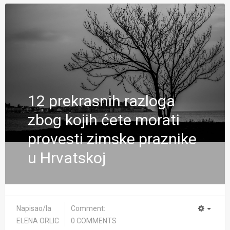
12 prekrasnih razloga
zbog kojih ćete morati
provesti zimske praznike
u Hrvatskoj
Napisao/la
Comment:
ELENA ORLIC
0 COMMENTS