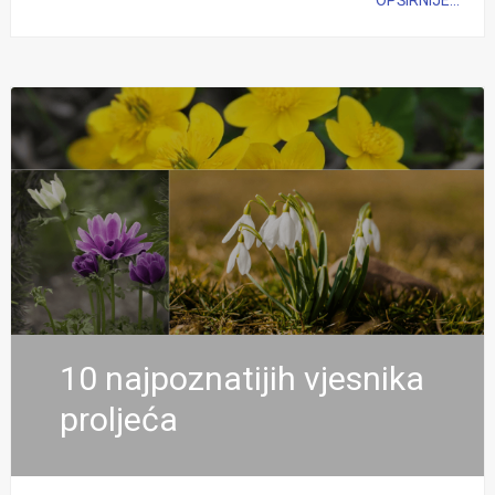
OPŠIRNIJE...
10 najpoznatijih vjesnika
proljeća