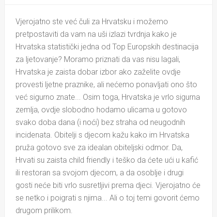
Vjerojatno ste već čuli za Hrvatsku i možemo
pretpostaviti da vam na uši izlazi tvrdnja kako je
Hrvatska statistički jedna od Top Europskih destinacija
za ljetovanje? Moramo priznati da vas nisu lagali,
Hrvatska je zaista dobar izbor ako zaželite ovdje
provesti ljetne praznike, ali nećemo ponavljati ono što
već sigurno znate... Osim toga, Hrvatska je vrlo sigurna
zemlja, ovdje slobodno hodamo ulicama u gotovo
svako doba dana (i noći) bez straha od neugodnih
incidenata. Obitelji s djecom kažu kako im Hrvatska
pruža gotovo sve za idealan obiteljski odmor. Da,
Hrvati su zaista child friendly i teško da ćete ući u kafić
ili restoran sa svojom djecom, a da osoblje i drugi
gosti neće biti vrlo susretljivi prema djeci. Vjerojatno će
se netko i poigrati s njima... Ali o toj temi govorit ćemo
drugom prilikom.