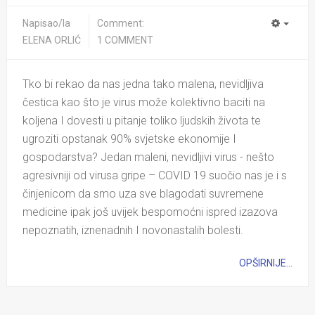
Napisao/la
Comment:
ELENA ORLIĆ
1 COMMENT
Tko bi rekao da nas jedna tako malena, nevidljiva
čestica kao što je virus može kolektivno baciti na
koljena I dovesti u pitanje toliko ljudskih života te
ugroziti opstanak 90% svjetske ekonomije I
gospodarstva? Jedan maleni, nevidljivi virus - nešto
agresivniji od virusa gripe – COVID 19 suočio nas je i s
činjenicom da smo uza sve blagodati suvremene
medicine ipak još uvijek bespomoćni ispred izazova
nepoznatih, iznenadnih I novonastalih bolesti.
OPŠIRNIJE...