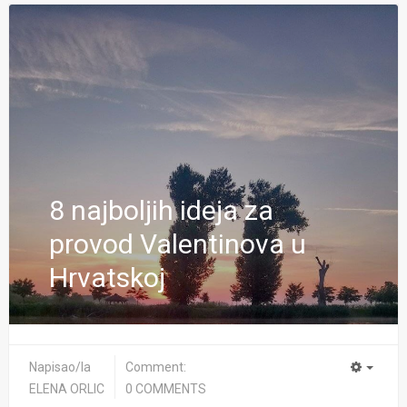
8 najboljih ideja za
provod Valentinova u
Hrvatskoj
Napisao/la
Comment:
ELENA ORLIC
0 COMMENTS